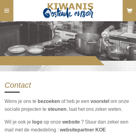
Ga
direct
naar
de
hoofdinhoud
Contact
Wens je ons te
bezoeken
of heb je een
voorstel
om onze
sociale projecten te
steunen
, laat het ons zeker weten.
Wil je ook je
logo
op onze
website
? Stuur dan zeker een
mail met de mededeling :
websitepartner KOE