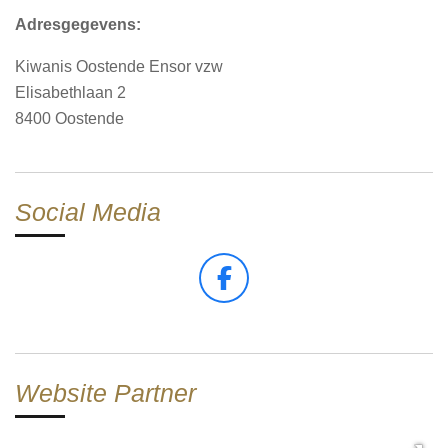
Adresgegevens:
Kiwanis Oostende Ensor vzw
Elisabethlaan 2
8400 Oostende
Social Media
F
a
c
e
b
Website Partner
o
o