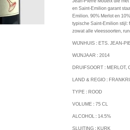
Jean-Pierre Moueix die met 
en Saint-Emilion garant staa
Emilion. 90% Merlot en 10%
typische Saint-Emilion stijl: 
zowat alle vleessoorten, run
WIJNHUIS : ETS. JEAN-P
WIJNJAAR : 2014
DRUIFSOORT : MERLOT,
LAND & REGIO : FRANKRI
TYPE : ROOD
VOLUME : 75 CL
ALCOHOL : 14.5%
SLUITING : KURK