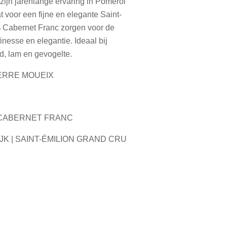
zijn jarenlange ervaring in Pomerol
t voor een fijne en elegante Saint-
 Cabernet Franc zorgen voor de
finesse en elegantie. Ideaal bij
d, lam en gevogelte.
IERRE MOUEIX
 CABERNET FRANC
JK | SAINT-ÉMILION GRAND CRU