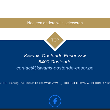
Nog een andere wijn selecteren
TOP
Kiwanis Oostende Ensor vzw
8400 Oostende
contact@kiwanis-oostende-ensor.be
K.O.E. - Serving The Children Of The World VZW _ KOE STCOTW VZW BE1019.147.92
F
a