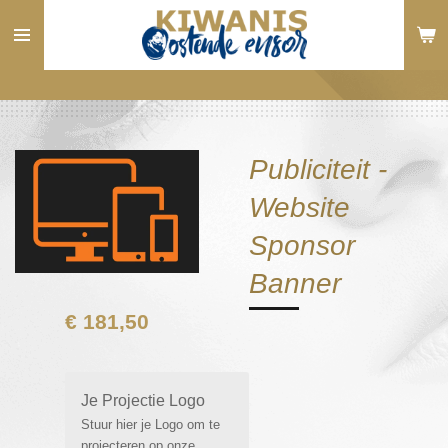
Ga
direct
naar
de
hoofdinhoud
Publiciteit -
Website
Sponsor
Banner
€ 181,50
Je Projectie Logo
Stuur hier je Logo om te
projecteren op onze