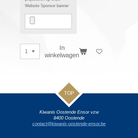
Website Sponsor banner
In
winkelwagen
TOP
Kiwanis Oostende Ensor vzw
8400 Oostende
contact@kiwanis-oostende-ensor.be